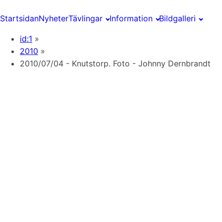
Startsidan
Nyheter
Tävlingar
Information
Bildgalleri
id:1
»
2010
»
2010/07/04 - Knutstorp. Foto - Johnny Dernbrandt