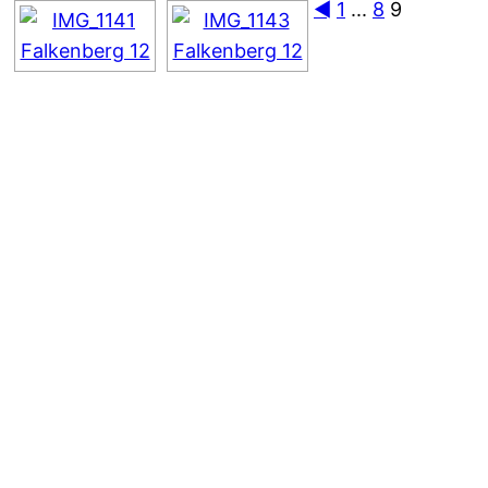
◄
1
...
8
9